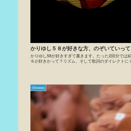
かりゆし５８が好きな方、のぞいていってくだ
かりゆし58が好きすぎて書きます。たった2回分では紹
８が好きかって？リズム、そして歌詞のダイレクトに
Okinawa