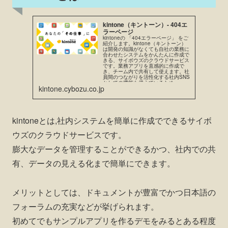
kintone（キントーン）- 404エ
ラーページ
kintoneの 「404エラーページ」 をご
紹介します。kintone（キントーン）
は開発の知識がなくても自社の業務に
合わせたシステムをかんたんに作成で
きる、サイボウズのクラウドサービス
です。業務アプリを直感的に作成で
き、チーム内で共有して使えます。社
員間のつながりを活性化する社内SNS
としての機能も備えているため、...
kintone.cybozu.co.jp
kintoneとは,社内システムを簡単に作成でできるサイボ
ウズのクラウドサービスです。
膨大なデータを管理することができるかつ、社内での共
有、データの見える化まで簡単にできます。
メリットとしては、ドキュメントが豊富でかつ日本語の
フォーラムの充実などが挙げられます。
初めてでもサンプルアプリを作るデモをみるとある程度