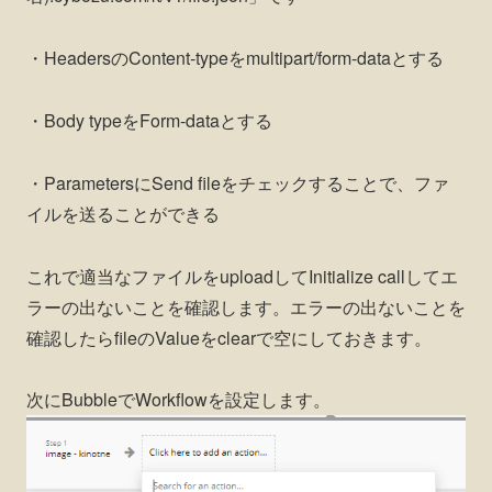
・HeadersのContent-typeをmultipart/form-dataとする
・Body typeをForm-dataとする
・ParametersにSend fileをチェックすることで、ファ
イルを送ることができる
これで適当なファイルをuploadしてInitialize callしてエ
ラーの出ないことを確認します。エラーの出ないことを
確認したらfileのValueをclearで空にしておきます。
次にBubbleでWorkflowを設定します。