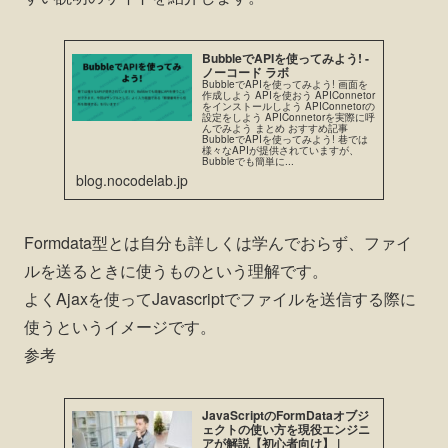
BubbleでAPIを使ってみよう! -
ノーコード ラボ
BubbleでAPIを使ってみよう! 画面を
作成しよう APIを使おう APIConnetor
をインストールしよう APIConnetorの
設定をしよう APIConnetorを実際に呼
んでみよう まとめ おすすめ記事
BubbleでAPIを使ってみよう! 巷では
様々なAPIが提供されていますが、
Bubbleでも簡単に...
blog.nocodelab.jp
Formdata型とは自分も詳しくは学んでおらず、ファイ
ルを送るときに使うものという理解です。
よくAjaxを使ってJavascriptでファイルを送信する際に
使うというイメージです。
参考
JavaScriptのFormDataオブジ
ェクトの使い方を現役エンジニ
アが解説【初心者向け】 |