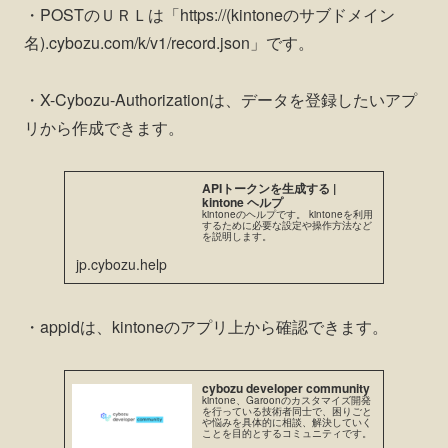
・POSTのＵＲＬは「https://(kintoneのサブドメイン
名).cybozu.com/k/v1/record.json」です。
・X-Cybozu-Authorizationは、データを登録したいアプ
リから作成できます。
APIトークンを生成する |
kintone ヘルプ
kintoneのヘルプです。 kintoneを利用
するために必要な設定や操作方法など
を説明します。
jp.cybozu.help
・appidは、kintoneのアプリ上から確認できます。
cybozu developer community
kintone、Garoonのカスタマイズ開発
を行っている技術者同士で、困りごと
や悩みを具体的に相談、解決していく
ことを目的とするコミュニティです。