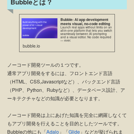
Bubbleとは？
Bubble: AI app development
meets visual, no-code editing
Launch real apps without limits on an
all-in-one platform that lets you switch
seamlessly between AI prompting
and a visual editor. No code required
— ever.
bubble.io
ノーコード開発ツールの１つです。
通常アプリ開発をするには、フロントエンド言語
（HTML、CSS,Javascriptなど）、バックエンド言語
（PHP、Python、Rubyなど）、データベース設計、ア
ーキテクチャなどの知識が必要となります。
ノーコード開発は上にあげた知識を完全に網羅しなくて
もアプリ開発を行えることを目的としたツールです。
Bubbleの他にも「
Adalo
」「
Glide
」などが挙げられま