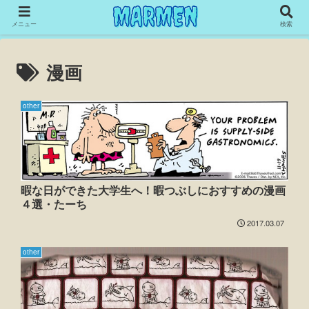
メニュー
検索
漫画
other
暇な日ができた大学生へ！暇つぶしにおすすめの漫画
４選・たーち
2017.03.07
other